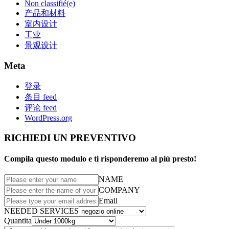
Non classifié(e)
产品和材料
室内设计
工业
景观设计
Meta
登录
条目 feed
评论 feed
WordPress.org
RICHIEDI UN PREVENTIVO
Compila questo modulo e ti risponderemo al più presto!
NAME
COMPANY
Email
NEEDED SERVICES
Quantita