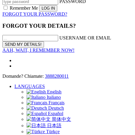
PASSWORD
Remember Me
FORGOT YOUR PASSWORD?
FORGOT YOUR DETAILS?
USERNAME OR EMAIL
AAH, WAIT, I REMEMBER NOW!
Domande? Chiamate:
3888280011
LANGUAGES
English
Italiano
Français
Deutsch
Español
简体中文
日本語
Türkçe