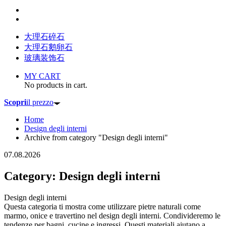
大理石碎石
大理石鹅卵石
玻璃装饰石
MY CART
No products in cart.
Scopri
il prezzo
Home
Design degli interni
Archive from category "Design degli interni"
07.08.2026
Category: Design degli interni
Design degli interni
Questa categoria ti mostra come utilizzare pietre naturali come
marmo, onice e travertino nel design degli interni. Condivideremo le
tendenze per bagni, cucine e ingressi. Questi materiali aiutano a