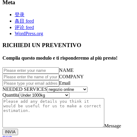
Meta
登录
条目 feed
评论 feed
WordPress.org
RICHIEDI UN PREVENTIVO
Compila questo modulo e ti risponderemo al più presto!
NAME
COMPANY
Email
NEEDED SERVICES
Quantita
Message
INVIA