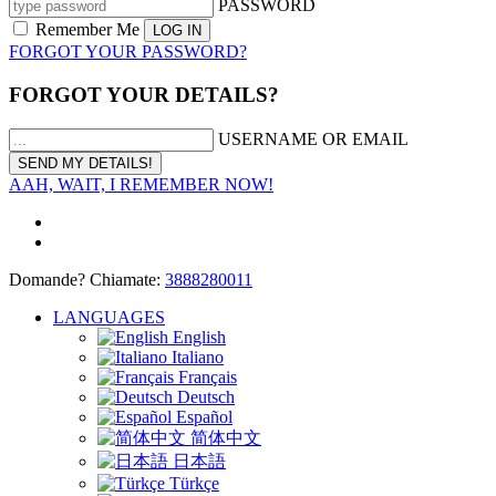
PASSWORD
Remember Me
FORGOT YOUR PASSWORD?
FORGOT YOUR DETAILS?
USERNAME OR EMAIL
AAH, WAIT, I REMEMBER NOW!
Domande? Chiamate:
3888280011
LANGUAGES
English
Italiano
Français
Deutsch
Español
简体中文
日本語
Türkçe