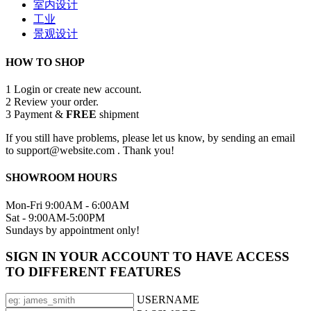
室内设计
工业
景观设计
HOW TO SHOP
1
Login or create new account.
2
Review your order.
3
Payment &
FREE
shipment
If you still have problems, please let us know, by sending an email
to support@website.com . Thank you!
SHOWROOM HOURS
Mon-Fri 9:00AM - 6:00AM
Sat - 9:00AM-5:00PM
Sundays by appointment only!
SIGN IN YOUR ACCOUNT TO HAVE ACCESS
TO DIFFERENT FEATURES
USERNAME