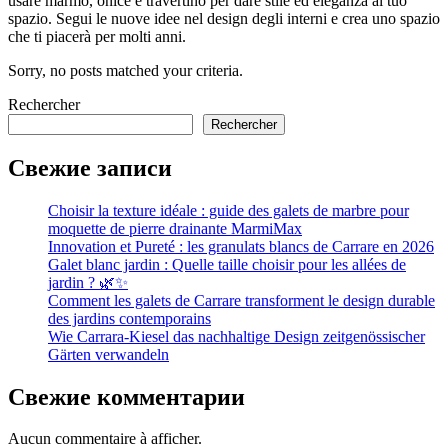
usare marmo, onice e travertino per dare stile ed eleganza al tuo
spazio. Segui le nuove idee nel design degli interni e crea uno spazio
che ti piacerà per molti anni.
Sorry, no posts matched your criteria.
Rechercher
Rechercher
Свежие записи
Choisir la texture idéale : guide des galets de marbre pour
moquette de pierre drainante MarmiMax
Innovation et Pureté : les granulats blancs de Carrare en 2026
Galet blanc jardin : Quelle taille choisir pour les allées de
jardin ? 🌿✨
Comment les galets de Carrare transforment le design durable
des jardins contemporains
Wie Carrara-Kiesel das nachhaltige Design zeitgenössischer
Gärten verwandeln
Свежие комментарии
Aucun commentaire à afficher.