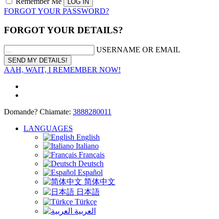
Remember Me
FORGOT YOUR PASSWORD?
FORGOT YOUR DETAILS?
USERNAME OR EMAIL
AAH, WAIT, I REMEMBER NOW!
Domande? Chiamate:
3888280011
LANGUAGES
English
Italiano
Français
Deutsch
Español
简体中文
日本語
Türkçe
العربية