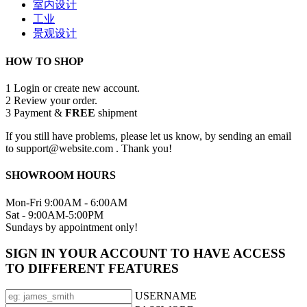
室内设计
工业
景观设计
HOW TO SHOP
1
Login or create new account.
2
Review your order.
3
Payment &
FREE
shipment
If you still have problems, please let us know, by sending an email
to support@website.com . Thank you!
SHOWROOM HOURS
Mon-Fri 9:00AM - 6:00AM
Sat - 9:00AM-5:00PM
Sundays by appointment only!
SIGN IN YOUR ACCOUNT TO HAVE ACCESS
TO DIFFERENT FEATURES
USERNAME