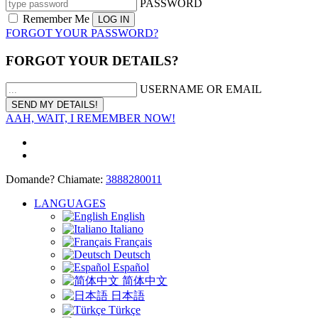
PASSWORD
Remember Me
FORGOT YOUR PASSWORD?
FORGOT YOUR DETAILS?
USERNAME OR EMAIL
AAH, WAIT, I REMEMBER NOW!
Domande? Chiamate:
3888280011
LANGUAGES
English
Italiano
Français
Deutsch
Español
简体中文
日本語
Türkçe