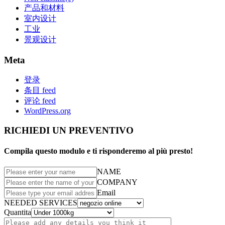
产品和材料
室内设计
工业
景观设计
Meta
登录
条目 feed
评论 feed
WordPress.org
RICHIEDI UN PREVENTIVO
Compila questo modulo e ti risponderemo al più presto!
NAME
COMPANY
Email
NEEDED SERVICES
Quantita