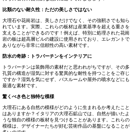
比類のない耐久性：ただの美しさではない
大理石や花崗岩は、美しさだけでなく、その強靭さでも知ら
れています。実際、これらの板材は産業基準を超える重さを
支えることができるのです！例えば、特別に処理された花崗
岩の板は超高層ビルの建設に使用されており、エレガントで
ありながら非常に信頼性の高い素材です。
防水の奇跡：トラバーチンをインテリアに
トラバーチンは装飾用の素材だと思われがちですが、その多
孔質の構造が湿気に対する驚異的な耐性を持つことをご存じ
ですか？湿気を気にせず、バスルームや屋外の噴水などにも
最適な素材です。
驚くべき色と独特な模様
大理石にある自然の模様がどのように生まれるか考えたこと
はありますか？イタリアの大理石鉱山では、自然が描いたよ
うな独自の模様の板材を見つけることがあります。これらの
模様は、デザイナーたちが好む芸術作品の基盤になることが