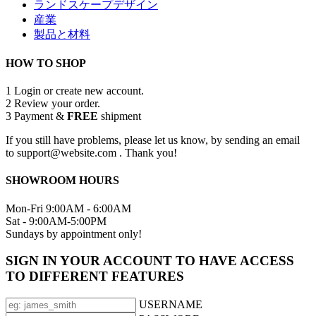
ランドスケープデザイン
産業
製品と材料
HOW TO SHOP
1
Login or create new account.
2
Review your order.
3
Payment &
FREE
shipment
If you still have problems, please let us know, by sending an email
to support@website.com . Thank you!
SHOWROOM HOURS
Mon-Fri 9:00AM - 6:00AM
Sat - 9:00AM-5:00PM
Sundays by appointment only!
SIGN IN YOUR ACCOUNT TO HAVE ACCESS
TO DIFFERENT FEATURES
USERNAME