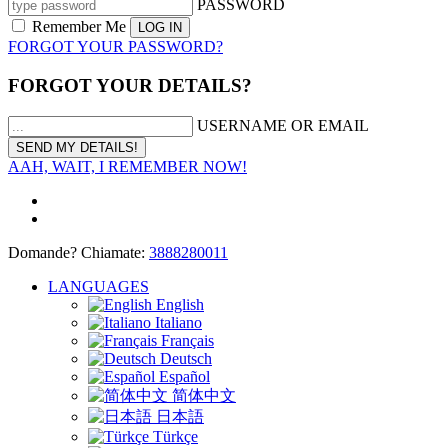
PASSWORD
Remember Me
FORGOT YOUR PASSWORD?
FORGOT YOUR DETAILS?
USERNAME OR EMAIL
AAH, WAIT, I REMEMBER NOW!
Domande? Chiamate:
3888280011
LANGUAGES
English
Italiano
Français
Deutsch
Español
简体中文
日本語
Türkçe