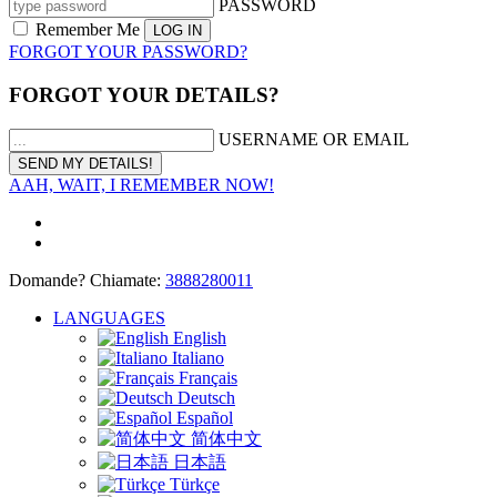
PASSWORD
Remember Me
FORGOT YOUR PASSWORD?
FORGOT YOUR DETAILS?
USERNAME OR EMAIL
AAH, WAIT, I REMEMBER NOW!
Domande? Chiamate:
3888280011
LANGUAGES
English
Italiano
Français
Deutsch
Español
简体中文
日本語
Türkçe