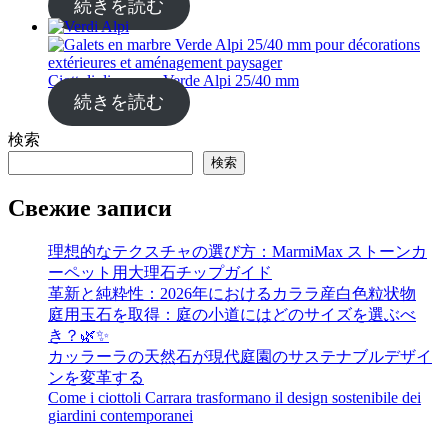
続きを読む
Ciottoli di marmo Verde Alpi 25/40 mm
続きを読む
検索
検索
Свежие записи
理想的なテクスチャの選び方：MarmiMax ストーンカ
ーペット用大理石チップガイド
革新と純粋性：2026年におけるカララ産白色粒状物
庭用玉石を取得：庭の小道にはどのサイズを選ぶべ
き？🌿✨
カッラーラの天然石が現代庭園のサステナブルデザイ
ンを変革する
Come i ciottoli Carrara trasformano il design sostenibile dei
giardini contemporanei