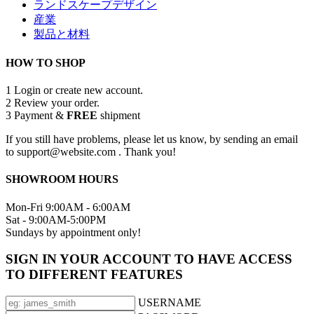
ランドスケープデザイン
産業
製品と材料
HOW TO SHOP
1
Login or create new account.
2
Review your order.
3
Payment &
FREE
shipment
If you still have problems, please let us know, by sending an email
to support@website.com . Thank you!
SHOWROOM HOURS
Mon-Fri 9:00AM - 6:00AM
Sat - 9:00AM-5:00PM
Sundays by appointment only!
SIGN IN YOUR ACCOUNT TO HAVE ACCESS
TO DIFFERENT FEATURES
USERNAME