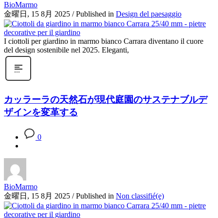
BioMarmo
金曜日, 15 8月 2025
/
Published in
Design del paesaggio
I ciottoli per giardino in marmo bianco Carrara diventano il cuore
del design sostenibile nel 2025. Eleganti,
カッラーラの天然石が現代庭園のサステナブルデ
ザインを変革する
0
BioMarmo
金曜日, 15 8月 2025
/
Published in
Non classifié(e)