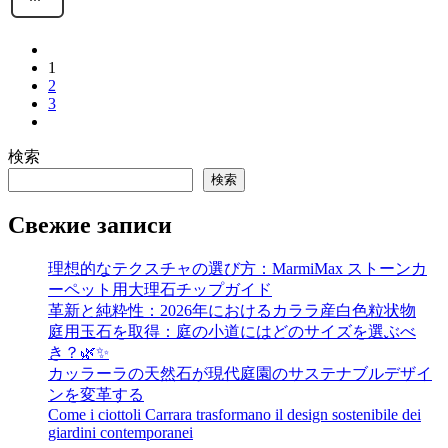
1
2
3
検索
検索
Свежие записи
理想的なテクスチャの選び方：MarmiMax ストーンカ
ーペット用大理石チップガイド
革新と純粋性：2026年におけるカララ産白色粒状物
庭用玉石を取得：庭の小道にはどのサイズを選ぶべ
き？🌿✨
カッラーラの天然石が現代庭園のサステナブルデザイ
ンを変革する
Come i ciottoli Carrara trasformano il design sostenibile dei
giardini contemporanei