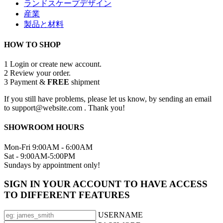
ランドスケープデザイン
産業
製品と材料
HOW TO SHOP
1
Login or create new account.
2
Review your order.
3
Payment &
FREE
shipment
If you still have problems, please let us know, by sending an email
to support@website.com . Thank you!
SHOWROOM HOURS
Mon-Fri 9:00AM - 6:00AM
Sat - 9:00AM-5:00PM
Sundays by appointment only!
SIGN IN YOUR ACCOUNT TO HAVE ACCESS
TO DIFFERENT FEATURES
USERNAME