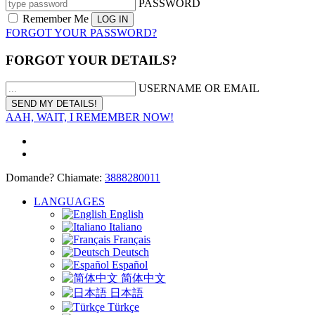
PASSWORD
Remember Me
FORGOT YOUR PASSWORD?
FORGOT YOUR DETAILS?
USERNAME OR EMAIL
AAH, WAIT, I REMEMBER NOW!
Domande? Chiamate:
3888280011
LANGUAGES
English
Italiano
Français
Deutsch
Español
简体中文
日本語
Türkçe