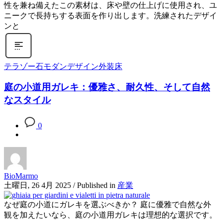
性を兼ね備えたこの素材は、床や壁の仕上げに使用され、ユ
ニークで長持ちする表面を作り出します。洗練されたデザイ
ンと
テラゾー石
モダンデザイン
外装床
庭の小道用ガレキ：優雅さ、耐久性、そして自然
なスタイル
0
BioMarmo
土曜日, 26 4月 2025
/
Published in
産業
なぜ庭の小道にガレキを選ぶべきか？ 庭に優雅で自然な外
観を加えたいなら、庭の小道用ガレキは理想的な選択です。