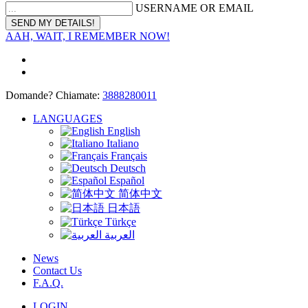
USERNAME OR EMAIL
AAH, WAIT, I REMEMBER NOW!
Domande? Chiamate:
3888280011
LANGUAGES
English
Italiano
Français
Deutsch
Español
简体中文
日本語
Türkçe
العربية
News
Contact Us
F.A.Q.
LOGIN