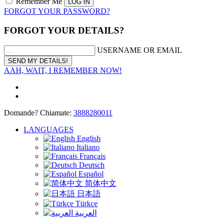
Remember Me
FORGOT YOUR PASSWORD?
FORGOT YOUR DETAILS?
USERNAME OR EMAIL
AAH, WAIT, I REMEMBER NOW!
Domande? Chiamate:
3888280011
LANGUAGES
English
Italiano
Français
Deutsch
Español
简体中文
日本語
Türkçe
العربية