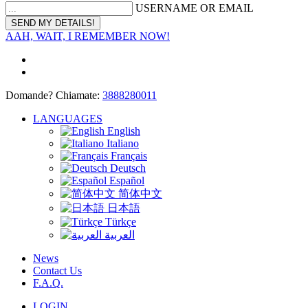
USERNAME OR EMAIL
AAH, WAIT, I REMEMBER NOW!
Domande? Chiamate:
3888280011
LANGUAGES
English
Italiano
Français
Deutsch
Español
简体中文
日本語
Türkçe
العربية
News
Contact Us
F.A.Q.
LOGIN