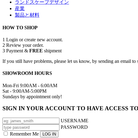
ランドスケープデザイン
産業
製品と材料
HOW TO SHOP
1
Login or create new account.
2
Review your order.
3
Payment &
FREE
shipment
If you still have problems, please let us know, by sending an email 
SHOWROOM HOURS
Mon-Fri 9:00AM - 6:00AM
Sat - 9:00AM-5:00PM
Sundays by appointment only!
SIGN IN YOUR ACCOUNT TO HAVE ACCESS T
USERNAME
PASSWORD
Remember Me