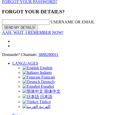
FORGOT YOUR PASSWORD?
FORGOT YOUR DETAILS?
USERNAME OR EMAIL
AAH, WAIT, I REMEMBER NOW!
Domande? Chiamate:
3888280011
LANGUAGES
English
Italiano
Français
Deutsch
Español
简体中文
日本語
Türkçe
العربية