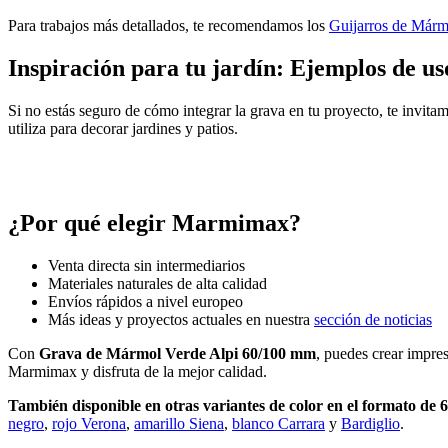
Para trabajos más detallados, te recomendamos los
Guijarros de Márm
Inspiración para tu jardín: Ejemplos de us
Si no estás seguro de cómo integrar la grava en tu proyecto, te invita
utiliza para decorar jardines y patios.
¿Por qué elegir Marmimax?
Venta directa sin intermediarios
Materiales naturales de alta calidad
Envíos rápidos a nivel europeo
Más ideas y proyectos actuales en nuestra
sección de noticias
Con
Grava de Mármol Verde Alpi 60/100 mm
, puedes crear impres
Marmimax y disfruta de la mejor calidad.
También disponible en otras variantes de color en el formato de
negro
,
rojo Verona
,
amarillo Siena
,
blanco Carrara
y
Bardiglio
.