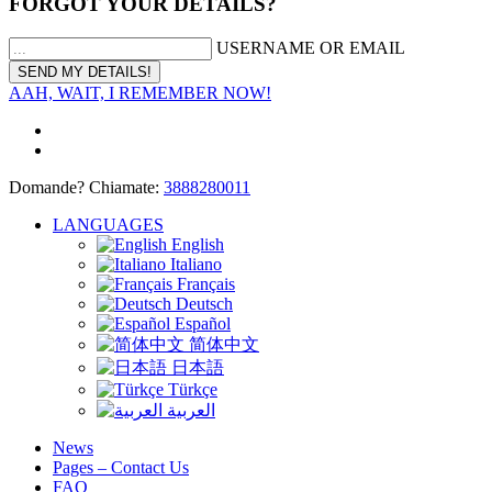
FORGOT YOUR DETAILS?
USERNAME OR EMAIL
AAH, WAIT, I REMEMBER NOW!
Domande? Chiamate:
3888280011
LANGUAGES
English
Italiano
Français
Deutsch
Español
简体中文
日本語
Türkçe
العربية
News
Pages – Contact Us
FAQ