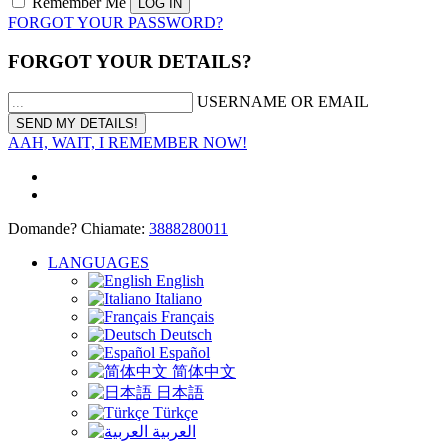
Remember Me
FORGOT YOUR PASSWORD?
FORGOT YOUR DETAILS?
USERNAME OR EMAIL
AAH, WAIT, I REMEMBER NOW!
Domande? Chiamate:
3888280011
LANGUAGES
English
Italiano
Français
Deutsch
Español
简体中文
日本語
Türkçe
العربية