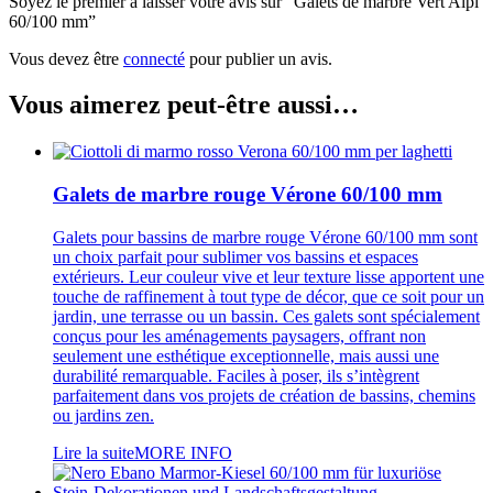
Soyez le premier à laisser votre avis sur “Galets de marbre Vert Alpi
60/100 mm”
Vous devez être
connecté
pour publier un avis.
Vous aimerez peut-être aussi…
Galets de marbre rouge Vérone 60/100 mm
Galets pour bassins de marbre rouge Vérone 60/100 mm sont
un choix parfait pour sublimer vos bassins et espaces
extérieurs. Leur couleur vive et leur texture lisse apportent une
touche de raffinement à tout type de décor, que ce soit pour un
jardin, une terrasse ou un bassin. Ces galets sont spécialement
conçus pour les aménagements paysagers, offrant non
seulement une esthétique exceptionnelle, mais aussi une
durabilité remarquable. Faciles à poser, ils s’intègrent
parfaitement dans vos projets de création de bassins, chemins
ou jardins zen.
Lire la suite
MORE INFO