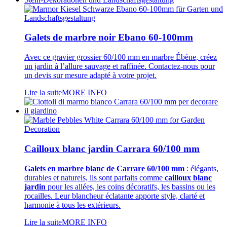
Galets de marbre noir Ebano 60-100mm
Avec ce gravier grossier 60/100 mm en marbre Ébène, créez
un jardin à l’allure sauvage et raffinée. Contactez-nous pour
un devis sur mesure adapté à votre projet.
Lire la suite
MORE INFO
Cailloux blanc jardin Carrara 60/100 mm
Galets en marbre blanc de Carrare 60/100 mm
: élégants,
durables et naturels, ils sont parfaits comme
cailloux blanc
jardin
pour les allées, les coins décoratifs, les bassins ou les
rocailles. Leur blancheur éclatante apporte style, clarté et
harmonie à tous les extérieurs.
Lire la suite
MORE INFO