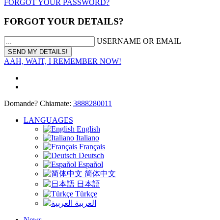
FORGOT YOUR PASSWORD?
FORGOT YOUR DETAILS?
USERNAME OR EMAIL
AAH, WAIT, I REMEMBER NOW!
Domande? Chiamate:
3888280011
LANGUAGES
English
Italiano
Français
Deutsch
Español
简体中文
日本語
Türkçe
العربية
News