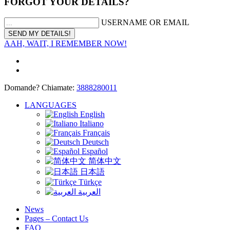
FORGOT YOUR DETAILS?
USERNAME OR EMAIL
AAH, WAIT, I REMEMBER NOW!
Domande? Chiamate:
3888280011
LANGUAGES
English
Italiano
Français
Deutsch
Español
简体中文
日本語
Türkçe
العربية
News
Pages – Contact Us
FAQ