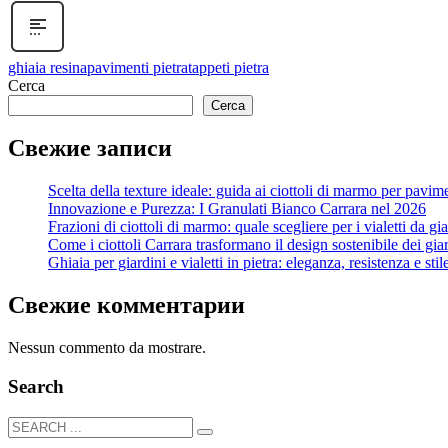
ghiaia resina
pavimenti pietra
tappeti pietra
Cerca
Cerca
Свежие записи
Scelta della texture ideale: guida ai ciottoli di marmo per pavim
Innovazione e Purezza: I Granulati Bianco Carrara nel 2026
Frazioni di ciottoli di marmo: quale scegliere per i vialetti da g
Come i ciottoli Carrara trasformano il design sostenibile dei gi
Ghiaia per giardini e vialetti in pietra: eleganza, resistenza e stil
Свежие комментарии
Nessun commento da mostrare.
Search