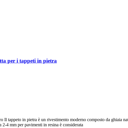
ta per i tappeti in pietra
ro Il tappeto in pietra è un rivestimento moderno composto da ghiaia nat
ia 2-4 mm per pavimenti in resina è considerata