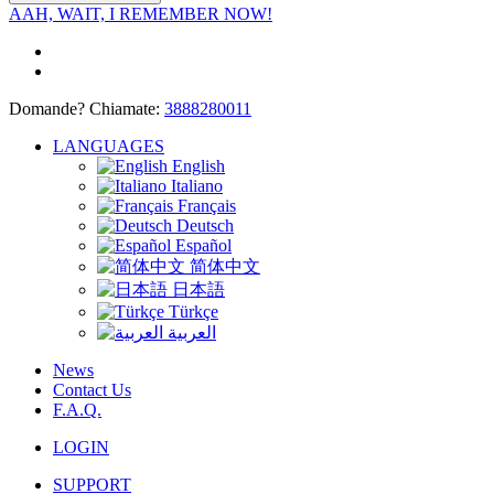
AAH, WAIT, I REMEMBER NOW!
Domande? Chiamate:
3888280011
LANGUAGES
English
Italiano
Français
Deutsch
Español
简体中文
日本語
Türkçe
العربية
News
Contact Us
F.A.Q.
LOGIN
SUPPORT