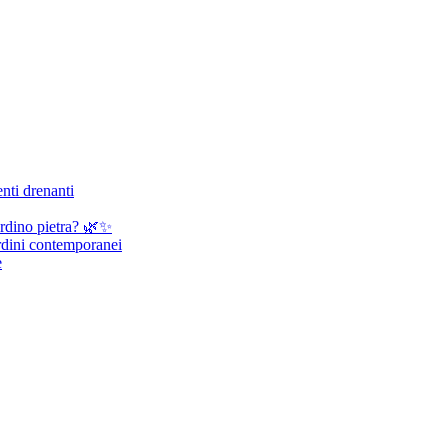
enti drenanti
iardino pietra? 🌿✨
ardini contemporanei
e