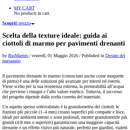
MY CART
No products in cart.
Scopri
il prezzo
Scelta della texture ideale: guida ai
ciottoli di marmo per pavimenti drenanti
by
BioMarmo
/
venerdì, 01 Maggio 2026
/
Published in
Design del
paesaggio
Il pavimento drenante in marmo (conosciuto anche come moquette
di pietra) è una delle soluzioni più avanzate per interni ed esterni.
Viene scelto per la sua resistenza estrema, la permeabilità all’acqua
che previene i ristagni e l’alto valore estetico. Tuttavia, il successo
del progetto dipende dalla scelta corretta del materiale.
Un aspetto spesso sottovalutato è la granulometria dei ciottoli: le
frazioni più piccole (1–4 mm) creano superfici più compatte e lisce,
ideali per ambienti interni o zone pedonali, mentre granulometrie più
grandi (4-8 mm o superiori) garantiscono una maggiore capacità
drenante e un effetto visivo più naturale, perfetto per giardini, vialetti