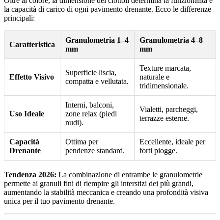
Oltre al colore, la dimensione dei ciottoli determina la funzionalità e
la capacità di carico di ogni pavimento drenante. Ecco le differenze
principali:
Granulometria 1–4
Granulometria 4–8
Caratteristica
mm
mm
Texture marcata,
Superficie liscia,
Effetto Visivo
naturale e
compatta e vellutata.
tridimensionale.
Interni, balconi,
Vialetti, parcheggi,
Uso Ideale
zone relax (piedi
terrazze esterne.
nudi).
Capacità
Ottima per
Eccellente, ideale per
Drenante
pendenze standard.
forti piogge.
Tendenza 2026:
La combinazione di entrambe le granulometrie
permette ai granuli fini di riempire gli interstizi dei più grandi,
aumentando la stabilità meccanica e creando una profondità visiva
unica per il tuo pavimento drenante.