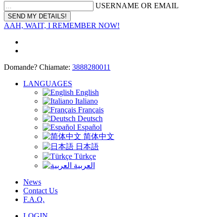
USERNAME OR EMAIL
AAH, WAIT, I REMEMBER NOW!
Domande? Chiamate:
3888280011
LANGUAGES
English
Italiano
Français
Deutsch
Español
简体中文
日本語
Türkçe
العربية
News
Contact Us
F.A.Q.
LOGIN