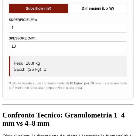
Superficie (m²)
Dimensioni (L x W)
SUPERFICIE (M²):
SPESSORE (MM):
Peso:
18.0
kg
Sacchi (25 kg):
1
*Calcolo basato su un consumo medio di
18 kg/m² per 10 mm
. Il consumo reale
può variare in base alla compattazione e alla posa.
Confronto Tecnico: Granulometria 1–4
mm vs 4–8 mm