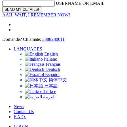
USERNAME OR EMAIL
AAH, WAIT, I REMEMBER NOW!
Domande? Chiamate:
3888280011
LANGUAGES
English
Italiano
Français
Deutsch
Español
简体中文
日本語
Türkçe
العربية
News
Contact Us
F.A.Q.
LOGIN