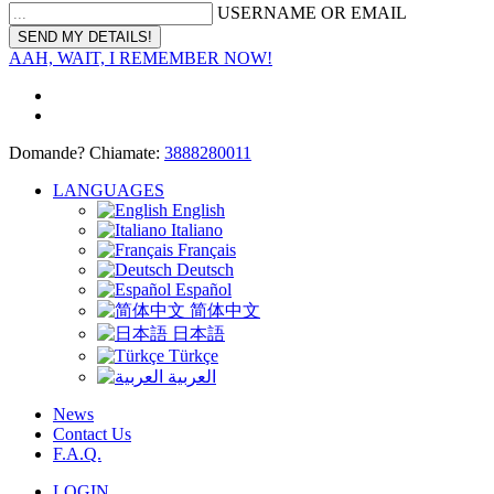
USERNAME OR EMAIL
AAH, WAIT, I REMEMBER NOW!
Domande? Chiamate:
3888280011
LANGUAGES
English
Italiano
Français
Deutsch
Español
简体中文
日本語
Türkçe
العربية
News
Contact Us
F.A.Q.
LOGIN