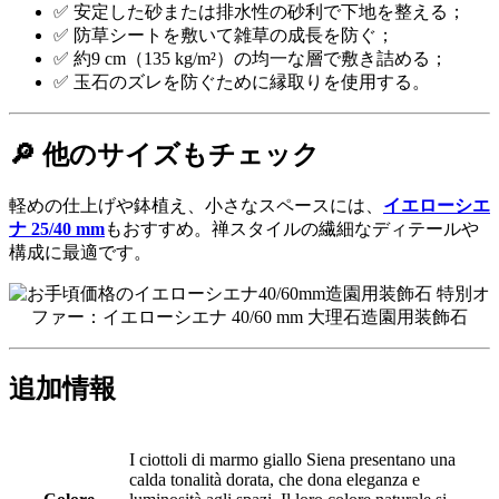
✅ 安定した砂または排水性の砂利で下地を整える；
✅ 防草シートを敷いて雑草の成長を防ぐ；
✅ 約9 cm（135 kg/m²）の均一な層で敷き詰める；
✅ 玉石のズレを防ぐために縁取りを使用する。
🔎 他のサイズもチェック
軽めの仕上げや鉢植え、小さなスペースには、
イエローシエ
ナ 25/40 mm
もおすすめ。禅スタイルの繊細なディテールや
構成に最適です。
特別オ
ファー：イエローシエナ 40/60 mm 大理石造園用装飾石
追加情報
I ciottoli di marmo giallo Siena presentano una
calda tonalità dorata, che dona eleganza e