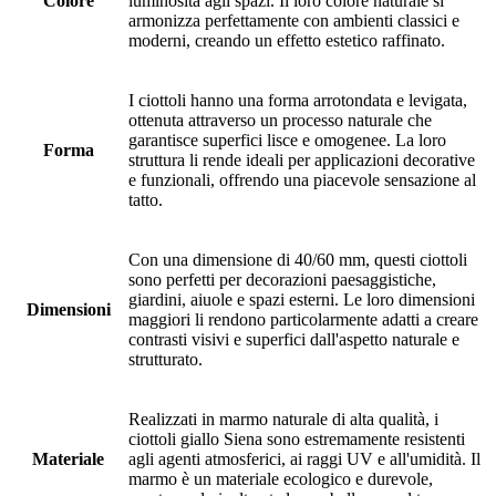
Colore
luminosità agli spazi. Il loro colore naturale si
armonizza perfettamente con ambienti classici e
moderni, creando un effetto estetico raffinato.
I ciottoli hanno una forma arrotondata e levigata,
ottenuta attraverso un processo naturale che
garantisce superfici lisce e omogenee. La loro
Forma
struttura li rende ideali per applicazioni decorative
e funzionali, offrendo una piacevole sensazione al
tatto.
Con una dimensione di 40/60 mm, questi ciottoli
sono perfetti per decorazioni paesaggistiche,
giardini, aiuole e spazi esterni. Le loro dimensioni
Dimensioni
maggiori li rendono particolarmente adatti a creare
contrasti visivi e superfici dall'aspetto naturale e
strutturato.
Realizzati in marmo naturale di alta qualità, i
ciottoli giallo Siena sono estremamente resistenti
Materiale
agli agenti atmosferici, ai raggi UV e all'umidità. Il
marmo è un materiale ecologico e durevole,