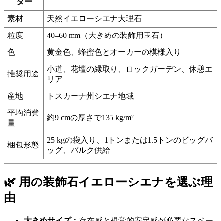
ター
素材
天然イエローシエナ大理石
粒度
40–60 mm（大きめの装飾用玉石）
色
黄金色、蜂蜜色とオーカーの模様入り
小道、花壇の縁取り、ロックガーデン、休憩エ
推奨用途
リア
産地
トスカーナ州シエナ地域
平均消費
約9 cmの厚さで135 kg/m²
量
25 kgの袋入り、1トンまたは1.5トンのビッグバ
梱包形態
ッグ、バルク供給
🌿 用の装飾石イエローシエナを選ぶ理
由
大きめサイズ：
存在感と視覚的安定感が必要なスペー