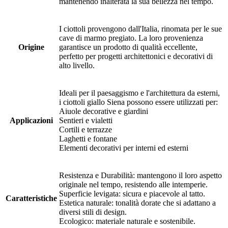
mantenendo inalterata la sua bellezza nel tempo.
I ciottoli provengono dall'Italia, rinomata per le sue
cave di marmo pregiato. La loro provenienza
Origine
garantisce un prodotto di qualità eccellente,
perfetto per progetti architettonici e decorativi di
alto livello.
Ideali per il paesaggismo e l'architettura da esterni,
i ciottoli giallo Siena possono essere utilizzati per:
Aiuole decorative e giardini
Applicazioni
Sentieri e vialetti
Cortili e terrazze
Laghetti e fontane
Elementi decorativi per interni ed esterni
Resistenza e Durabilità: mantengono il loro aspetto
originale nel tempo, resistendo alle intemperie.
Superficie levigata: sicura e piacevole al tatto.
Caratteristiche
Estetica naturale: tonalità dorate che si adattano a
diversi stili di design.
Ecologico: materiale naturale e sostenibile.