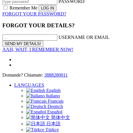
PASSWORD
Remember Me
FORGOT YOUR PASSWORD?
FORGOT YOUR DETAILS?
USERNAME OR EMAIL
AAH, WAIT, I REMEMBER NOW!
Domande? Chiamate:
3888280011
LANGUAGES
English
Italiano
Français
Deutsch
Español
简体中文
日本語
Türkçe