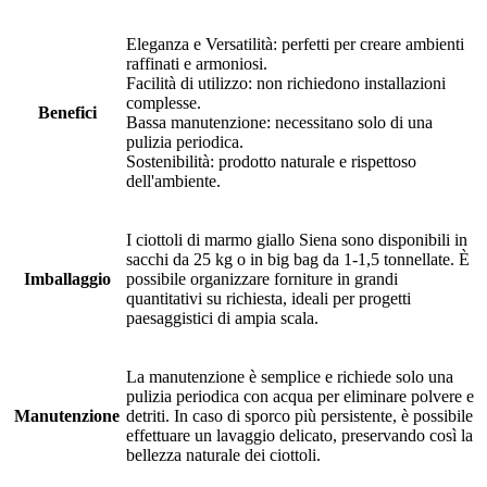
Eleganza e Versatilità: perfetti per creare ambienti
raffinati e armoniosi.
Facilità di utilizzo: non richiedono installazioni
complesse.
Benefici
Bassa manutenzione: necessitano solo di una
pulizia periodica.
Sostenibilità: prodotto naturale e rispettoso
dell'ambiente.
I ciottoli di marmo giallo Siena sono disponibili in
sacchi da 25 kg o in big bag da 1-1,5 tonnellate. È
Imballaggio
possibile organizzare forniture in grandi
quantitativi su richiesta, ideali per progetti
paesaggistici di ampia scala.
La manutenzione è semplice e richiede solo una
pulizia periodica con acqua per eliminare polvere e
Manutenzione
detriti. In caso di sporco più persistente, è possibile
effettuare un lavaggio delicato, preservando così la
bellezza naturale dei ciottoli.