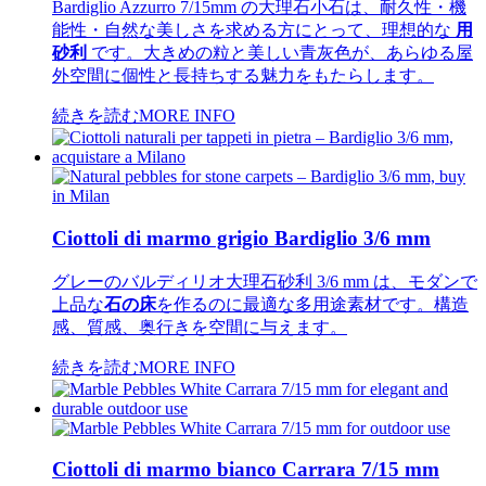
Bardiglio Azzurro 7/15mm の大理石小石は、耐久性・機
能性・自然な美しさを求める方にとって、理想的な
用
砂利
です。大きめの粒と美しい青灰色が、あらゆる屋
外空間に個性と長持ちする魅力をもたらします。
続きを読む
MORE INFO
Ciottoli di marmo grigio Bardiglio 3/6 mm
グレーのバルディリオ大理石砂利 3/6 mm は、モダンで
上品な
石の床
を作るのに最適な多用途素材です。構造
感、質感、奥行きを空間に与えます。
続きを読む
MORE INFO
Ciottoli di marmo bianco Carrara 7/15 mm