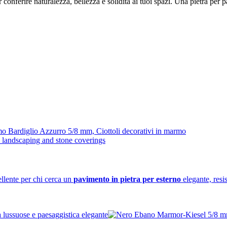
onferire naturalezza, bellezza e solidità ai tuoi spazi. Una pietra per 
llente per chi cerca un
pavimento in pietra per esterno
elegante, resis