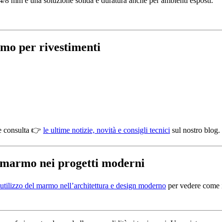
 4/8 mm è una soluzione solida e duratura anche per ambienti esposti.
mo per rivestimenti
 consulta 👉
le ultime notizie, novità e consigli tecnici
sul nostro blog.
l marmo nei progetti moderni
 utilizzo del marmo nell’architettura e design moderno
per vedere come i