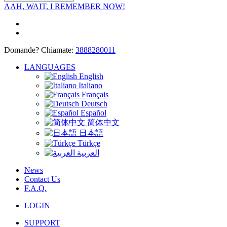
AAH, WAIT, I REMEMBER NOW!
Domande? Chiamate:
3888280011
LANGUAGES
English
Italiano
Français
Deutsch
Español
简体中文
日本語
Türkçe
العربية
News
Contact Us
F.A.Q.
LOGIN
SUPPORT