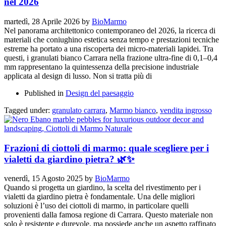
nel 2026
martedì, 28 Aprile 2026
by
BioMarmo
Nel panorama architettonico contemporaneo del 2026, la ricerca di
materiali che coniughino estetica senza tempo e prestazioni tecniche
estreme ha portato a una riscoperta dei micro-materiali lapidei. Tra
questi, i granulati bianco Carrara nella frazione ultra-fine di 0,1–0,4
mm rappresentano la quintessenza della precisione industriale
applicata al design di lusso. Non si tratta più di
Published in
Design del paesaggio
Tagged under:
granulato carrara
,
Marmo bianco
,
vendita ingrosso
Frazioni di ciottoli di marmo: quale scegliere per i
vialetti da giardino pietra? 🌿✨
venerdì, 15 Agosto 2025
by
BioMarmo
Quando si progetta un giardino, la scelta del rivestimento per i
vialetti da giardino pietra è fondamentale. Una delle migliori
soluzioni è l’uso dei ciottoli di marmo, in particolare quelli
provenienti dalla famosa regione di Carrara. Questo materiale non
solo è resistente e durevole, ma possiede anche un aspetto raffinato