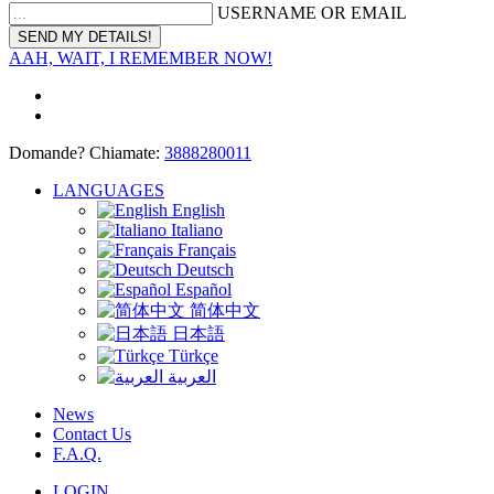
USERNAME OR EMAIL
AAH, WAIT, I REMEMBER NOW!
Domande? Chiamate:
3888280011
LANGUAGES
English
Italiano
Français
Deutsch
Español
简体中文
日本語
Türkçe
العربية
News
Contact Us
F.A.Q.
LOGIN