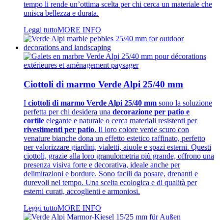
tempo li rende un’ottima scelta per chi cerca un materiale che
unisca bellezza e durata.
Leggi tutto
MORE INFO
Ciottoli di marmo Verde Alpi 25/40 mm
I
ciottoli di marmo Verde Alpi 25/40 mm
sono la soluzione
perfetta per chi desidera una
decorazione per patio e
cortile
elegante e naturale o cerca materiali resistenti per
rivestimenti per patio
. Il loro colore verde scuro con
venature bianche dona un effetto estetico raffinato, perfetto
per valorizzare giardini, vialetti, aiuole e spazi esterni. Questi
ciottoli, grazie alla loro granulometria più grande, offrono una
presenza visiva forte e decorativa, ideale anche per
delimitazioni e bordure. Sono facili da posare, drenanti e
durevoli nel tempo. Una scelta ecologica e di qualità per
esterni curati, accoglienti e armoniosi.
Leggi tutto
MORE INFO