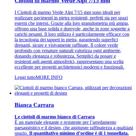
Ciottoli di marmo Verde Alpi 7/15 mm
I Ciottoli di marmo Verde Alpi 7/15 mm sono ideali per
realizzare pavimenti in pietra resistenti, perfetti sia per spazi
esterni che interni. Grazie alla loro granulometria più ampia,
offrono una base solida e durevole, anche in zone soggette a
carichi pesanti. Il loro utilizzo è particolarmente efficace con
la tecnologia dei tappeti in pietra, garantendo superfici
drenanti, sicure e visivamente raffinate. Il colore verde
profondo con venature naturali valorizza ogni ambiente,
donando eleganza e robustezza. Semplici da posare e
resistenti agli agenti atmosferici, rappresentano una scelta
eccellente per progetti architettonici moderni e funzionali.
Leggi tutto
MORE INFO
Bianca Carrara
Le ciottoli di marmo bianco di Carrara
È un materiale elegante e resistente per l’arredamento
paesaggistico e il design, che aggiunge raffinatezza a qualsiasi
spazio.
Il quantitativo minimo d’ordine è di 1 tonnellata.