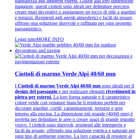
naturalezza agli ambienti esterni. Grazie alla loro dimensione
maggiore, questi ciottoli sono ideali per delimitare percorsi,
creare muri decorativi o aggiungere un tocco di stile a giardini
e terrazzi. Resistenti agli agenti atmosferici e facili da posare,
offrono una soluzione durevole e raffinata per ogni progetto
paesaggistico.
Leggi tutto
MORE INFO
Ciottoli di marmo Verde Alpi 40/60 mm
I
Ciottoli di marmo Verde Alpi 40/60 mm
sono ideali per il
design del paesaggio
e per realizzare eleganti
rivestimenti in
pietra per esterni
. La loro forma naturale e il caratteristico
colore verde con venature bianche li rendono perfetti per
decorare giardini, cortili, camminamenti, terrazze e aree
intorno alla piscina. La dimensione più grande (40/60 mm) è
perfetta per delimitare le aree o creare spazi di grande impatto
visivo. I ciottoli sono durevoli, resistenti alle intemperie e
facili da posare, offrendo una soluzione estetica e naturale per
ogni tipo di ambiente esterno. La loro capacità di resistere al