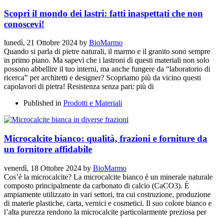
Scopri il mondo dei lastri: fatti inaspettati che non
conoscevi!
lunedì, 21 Ottobre 2024
by
BioMarmo
Quando si parla di pietre naturali, il marmo e il granito sono sempre
in primo piano. Ma sapevi che i lastroni di questi materiali non solo
possono abbellire il tuo interni, ma anche fungere da “laboratorio di
ricerca” per architetti e designer? Scopriamo più da vicino questi
capolavori di pietra! Resistenza senza pari: più di
Published in
Prodotti e Materiali
Microcalcite bianco: qualità, frazioni e forniture da
un fornitore affidabile
venerdì, 18 Ottobre 2024
by
BioMarmo
Cos’è la microcalcite? La microcalcite bianco è un minerale naturale
composto principalmente da carbonato di calcio (CaCO3). È
ampiamente utilizzato in vari settori, tra cui costruzione, produzione
di materie plastiche, carta, vernici e cosmetici. Il suo colore bianco e
l’alta purezza rendono la microcalcite particolarmente preziosa per