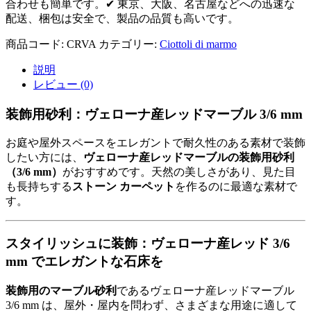
合わせも簡単です。✔ 東京、大阪、名古屋などへの迅速な
配送、梱包は安全で、製品の品質も高いです。
商品コード:
CRVA
カテゴリー:
Ciottoli di marmo
説明
レビュー (0)
装飾用砂利：ヴェローナ産レッドマーブル 3/6 mm
お庭や屋外スペースをエレガントで耐久性のある素材で装飾
したい方には、
ヴェローナ産レッドマーブルの装飾用砂利
（3/6 mm）
がおすすめです。天然の美しさがあり、見た目
も長持ちする
ストーン カーペット
を作るのに最適な素材で
す。
スタイリッシュに装飾：ヴェローナ産レッド 3/6
mm でエレガントな石床を
装飾用のマーブル砂利
であるヴェローナ産レッドマーブル
3/6 mm は、屋外・屋内を問わず、さまざまな用途に適して