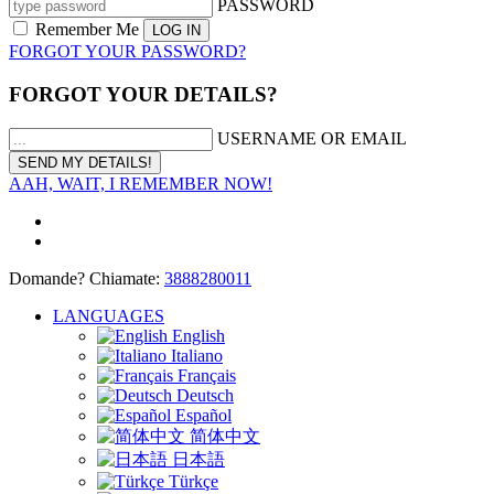
PASSWORD
Remember Me
FORGOT YOUR PASSWORD?
FORGOT YOUR DETAILS?
USERNAME OR EMAIL
AAH, WAIT, I REMEMBER NOW!
Domande? Chiamate:
3888280011
LANGUAGES
English
Italiano
Français
Deutsch
Español
简体中文
日本語
Türkçe