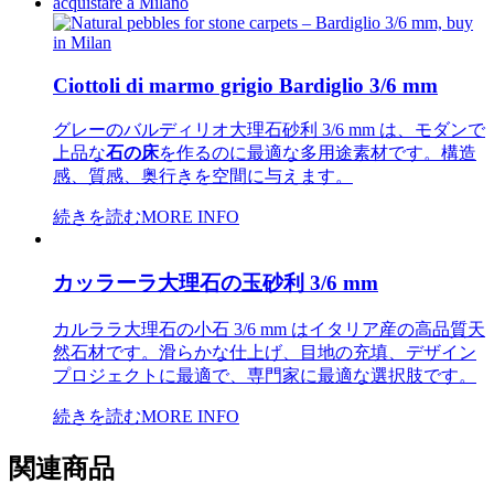
Ciottoli di marmo grigio Bardiglio 3/6 mm
グレーのバルディリオ大理石砂利 3/6 mm は、モダンで
上品な
石の床
を作るのに最適な多用途素材です。構造
感、質感、奥行きを空間に与えます。
続きを読む
MORE INFO
カッラーラ大理石の玉砂利 3/6 mm
カルララ大理石の小石 3/6 mm はイタリア産の高品質天
然石材です。滑らかな仕上げ、目地の充填、デザイン
プロジェクトに最適で、専門家に最適な選択肢です。
続きを読む
MORE INFO
関連商品