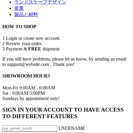
ランドスケープデザイン
産業
製品と材料
HOW TO SHOP
1
Login or create new account.
2
Review your order.
3
Payment &
FREE
shipment
If you still have problems, please let us know, by sending an email
to support@website.com . Thank you!
SHOWROOM HOURS
Mon-Fri 9:00AM - 6:00AM
Sat - 9:00AM-5:00PM
Sundays by appointment only!
SIGN IN YOUR ACCOUNT TO HAVE ACCESS
TO DIFFERENT FEATURES
USERNAME