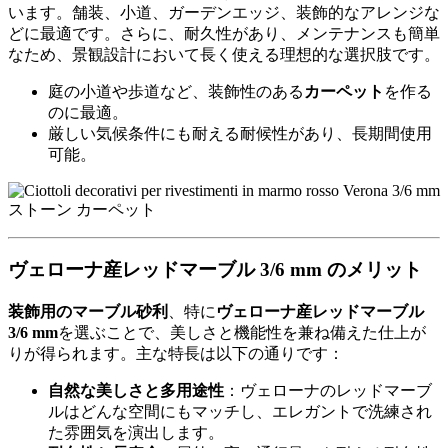
います。舗装、小道、ガーデンエッジ、装飾的なアレンジな
どに最適です。さらに、耐久性があり、メンテナンスも簡単
なため、景観設計において長く使える理想的な選択肢です。
庭の小道や歩道など、装飾性のある
カーペット
を作る
のに最適。
厳しい気候条件にも耐える耐候性があり、長期間使用
可能。
ヴェローナ産レッドマーブル 3/6 mm のメリット
装飾用のマーブル砂利
、特に
ヴェローナ産レッドマーブル
3/6 mm
を選ぶことで、美しさと機能性を兼ね備えた仕上が
りが得られます。主な特長は以下の通りです：
自然な美しさと多用途性
：ヴェローナのレッドマーブ
ルはどんな空間にもマッチし、エレガントで洗練され
た雰囲気を演出します。