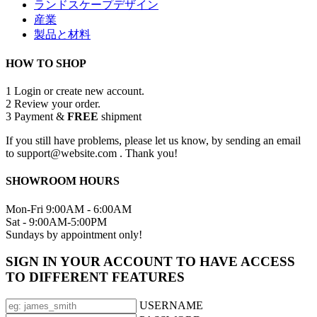
ランドスケープデザイン
産業
製品と材料
HOW TO SHOP
1
Login or create new account.
2
Review your order.
3
Payment &
FREE
shipment
If you still have problems, please let us know, by sending an email
to support@website.com . Thank you!
SHOWROOM HOURS
Mon-Fri 9:00AM - 6:00AM
Sat - 9:00AM-5:00PM
Sundays by appointment only!
SIGN IN YOUR ACCOUNT TO HAVE ACCESS
TO DIFFERENT FEATURES
USERNAME