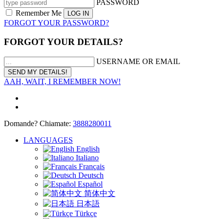
PASSWORD
Remember Me
FORGOT YOUR PASSWORD?
FORGOT YOUR DETAILS?
USERNAME OR EMAIL
AAH, WAIT, I REMEMBER NOW!
Domande? Chiamate:
3888280011
LANGUAGES
English
Italiano
Français
Deutsch
Español
简体中文
日本語
Türkçe