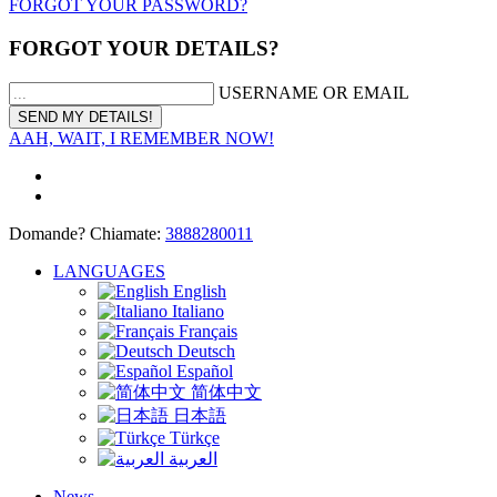
FORGOT YOUR PASSWORD?
FORGOT YOUR DETAILS?
USERNAME OR EMAIL
AAH, WAIT, I REMEMBER NOW!
Domande? Chiamate:
3888280011
LANGUAGES
English
Italiano
Français
Deutsch
Español
简体中文
日本語
Türkçe
العربية
News