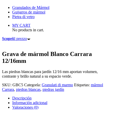
Granulados de Mármol
Guijarros de mármol
Pietra di vetro
MY CART
No products in cart.
Scopri
il prezzo
Grava de mármol Blanco Carrara
12/16mm
Las piedras blancas para jardín 12/16 mm aportan volumen,
contraste y brillo natural a su espacio verde.
SKU:
GBC5
Categoría:
Granulati di marmo
Etiquetas:
mármol
Carrara
,
piedras blancas
,
piedras jardín
Descripción
Información adicional
Valoraciones (0)