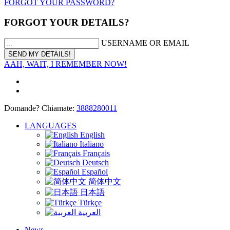
FORGOT YOUR PASSWORD?
FORGOT YOUR DETAILS?
USERNAME OR EMAIL
AAH, WAIT, I REMEMBER NOW!
Domande? Chiamate:
3888280011
LANGUAGES
English
Italiano
Français
Deutsch
Español
简体中文
日本語
Türkçe
العربية
News