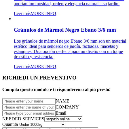
aportan luminosidad, orden y elegancia natural a su jardín.
Leer más
MORE INFO
Gránulos de Mármol Negro Ebano 3/6 mm
Los gránulos de mármol negro Ebano 3/6 mm son un material
estético ideal para senderos de jardín, fachadas, macetas y
estanques. Una opción perfecta para un diseño con un toque
de estilo y resistencia.
Leer más
MORE INFO
RICHIEDI UN PREVENTIVO
Compila questo modulo e ti risponderemo al più presto!
NAME
COMPANY
Email
NEEDED SERVICES
Quantita