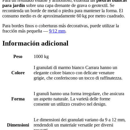
Para un resultado estable y armonioso, extienda las
piedras blancas
para jardín
sobre una capa drenante de grava o geotextil. Se
recomienda un borde de metal o piedra para mantener la forma. El
consumo medio es de aproximadamente 60 kg por metro cuadrado.
Para bordes finos o coberturas más decorativas, puede utilizar la
fracción más pequeña —
9/12 mm
.
Información adicional
Peso
1000 kg
I granulati di marmo bianco Carrara hanno un
Colore
elegante colore bianco con delicate venature
grigie, che conferiscono un tocco di raffinatezza.
I granuli hanno una forma irregolare, che assicura
Forma
un aspetto naturale. La varietà delle forme
consente un utilizzo creativo nel design.
Le dimensioni dei granulati variano da 9 a 12 mm,
Dimensioni
rendendoli un materiale versatile per diversi