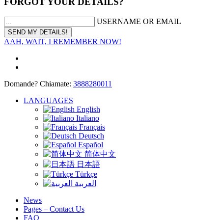
FORGOT YOUR DETAILS?
USERNAME OR EMAIL
AAH, WAIT, I REMEMBER NOW!
Domande? Chiamate:
3888280011
LANGUAGES
English
Italiano
Français
Deutsch
Español
简体中文
日本語
Türkçe
العربية
News
Pages – Contact Us
FAQ