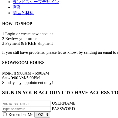
ランドスケープデザイン
産業
製品と材料
HOW TO SHOP
1
Login or create new account.
2
Review your order.
3
Payment &
FREE
shipment
If you still have problems, please let us know, by sending an email 
SHOWROOM HOURS
Mon-Fri 9:00AM - 6:00AM
Sat - 9:00AM-5:00PM
Sundays by appointment only!
SIGN IN YOUR ACCOUNT TO HAVE ACCESS T
USERNAME
PASSWORD
Remember Me