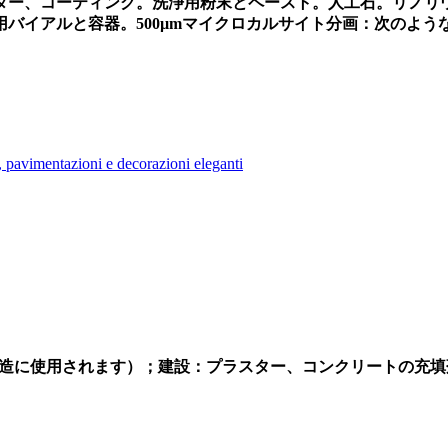
ター、コーティング。洗浄用粉末とペースト。人工石。リノリ
バイアルと容器。500µmマイクロカルサイト分画：次のよ
の製造に使用されます）；建設：プラスター、コンクリートの充