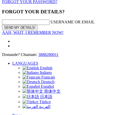
FORGOT YOUR PASSWORD?
FORGOT YOUR DETAILS?
USERNAME OR EMAIL
AAH, WAIT, I REMEMBER NOW!
Domande? Chiamate:
3888280011
LANGUAGES
English
Italiano
Français
Deutsch
Español
简体中文
日本語
Türkçe
العربية