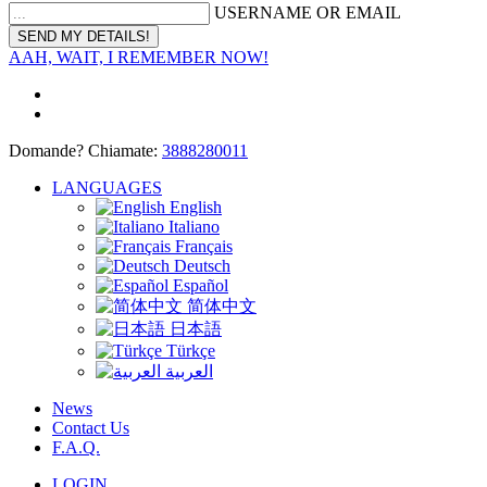
USERNAME OR EMAIL
AAH, WAIT, I REMEMBER NOW!
Domande? Chiamate:
3888280011
LANGUAGES
English
Italiano
Français
Deutsch
Español
简体中文
日本語
Türkçe
العربية
News
Contact Us
F.A.Q.
LOGIN