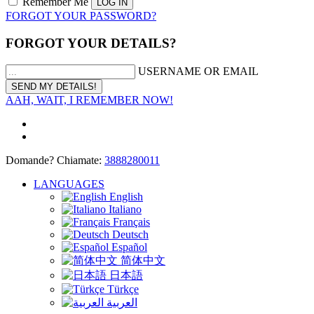
Remember Me
FORGOT YOUR PASSWORD?
FORGOT YOUR DETAILS?
USERNAME OR EMAIL
AAH, WAIT, I REMEMBER NOW!
Domande? Chiamate:
3888280011
LANGUAGES
English
Italiano
Français
Deutsch
Español
简体中文
日本語
Türkçe
العربية