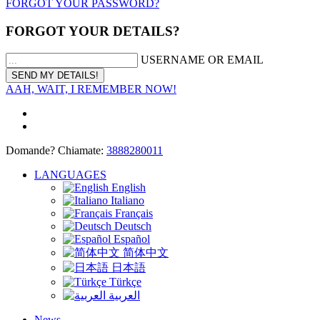
FORGOT YOUR PASSWORD?
FORGOT YOUR DETAILS?
USERNAME OR EMAIL
AAH, WAIT, I REMEMBER NOW!
Domande? Chiamate:
3888280011
LANGUAGES
English
Italiano
Français
Deutsch
Español
简体中文
日本語
Türkçe
العربية
News