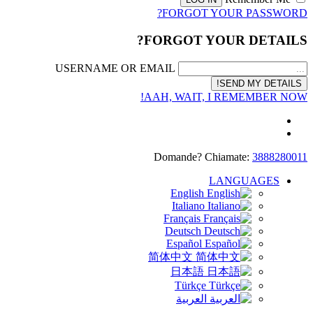
FORGOT YOUR PASSWORD?
FORGOT YOUR DETAILS?
USERNAME OR EMAIL
AAH, WAIT, I REMEMBER NOW!
Domande? Chiamate:
3888280011
LANGUAGES
English
Italiano
Français
Deutsch
Español
简体中文
日本語
Türkçe
العربية