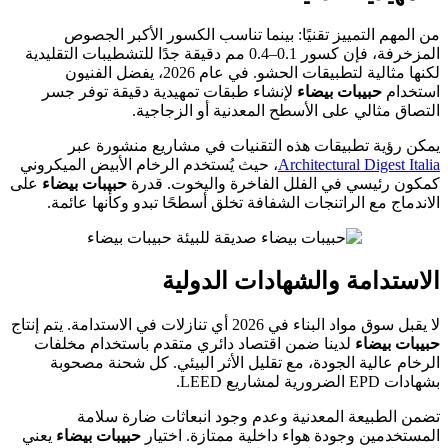
من المهم التمييز تقنيًا: بينما تناسب الكسور الأكبر الجصوص
المزخرفة، فإن كسور 0.1–0.4 مم دقيقة جدًا للتشطيبات التقليدية
لكنها مثالية لتطبيقات الحشو. في عام 2026، يفضل الفنيون
استخدام
حبيبات بيضاء
لإنشاء طبقات تمهيدية دقيقة توفر جسر
التصاق مثالي على الأسطح المعدنية أو الزجاجية.
يمكن رؤية تطبيقات هذه التقنيات في مشاريع منشورة عبر
Architectural Digest Italia
، حيث يُستخدم الرخام الأبيض الميكروني
كمكون رئيسي في الفلل الفاخرة واليخوت. قدرة
حبيبات بيضاء
على
الاندماج مع الراتنجات الشفافة تخلق أسطحًا تبدو وكأنها عائمة.
الاستدامة والشهادات الدولية
لا يقبل سوق مواد البناء في 2026 أي تنازلات في الاستدامة. يتم إنتاج
حبيبات بيضاء
لدينا ضمن اقتصاد دائري متقدم باستخدام مخلفات
الرخام عالية الجودة، مع تقليل الأثر البيئي. كل شحنة مصحوبة
بشهادات EPD الضرورية لمشاريع LEED.
تضمن الطبيعة المعدنية وعدم وجود انبعاثات ضارة سلامة
المستخدمين وجودة هواء داخلية ممتازة. اختيار
حبيبات بيضاء
يعني