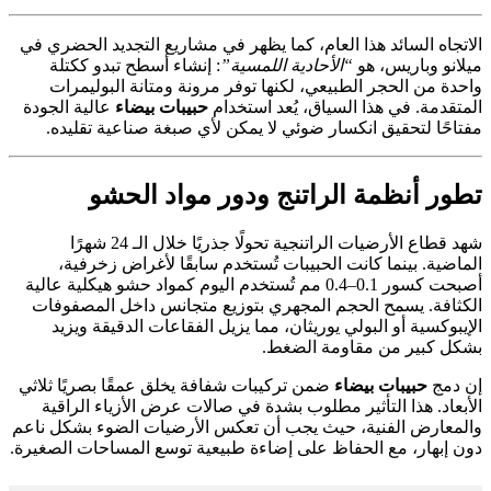
الاتجاه السائد هذا العام، كما يظهر في مشاريع التجديد الحضري في
ميلانو وباريس، هو
“الأحادية اللمسية”
: إنشاء أسطح تبدو ككتلة
واحدة من الحجر الطبيعي، لكنها توفر مرونة ومتانة البوليمرات
المتقدمة. في هذا السياق، يُعد استخدام
حبيبات بيضاء
عالية الجودة
مفتاحًا لتحقيق انكسار ضوئي لا يمكن لأي صبغة صناعية تقليده.
تطور أنظمة الراتنج ودور مواد الحشو
شهد قطاع الأرضيات الراتنجية تحولًا جذريًا خلال الـ 24 شهرًا
الماضية. بينما كانت الحبيبات تُستخدم سابقًا لأغراض زخرفية،
أصبحت كسور 0.1–0.4 مم تُستخدم اليوم كمواد حشو هيكلية عالية
الكثافة. يسمح الحجم المجهري بتوزيع متجانس داخل المصفوفات
الإيبوكسية أو البولي يوريثان، مما يزيل الفقاعات الدقيقة ويزيد
بشكل كبير من مقاومة الضغط.
إن دمج
حبيبات بيضاء
ضمن تركيبات شفافة يخلق عمقًا بصريًا ثلاثي
الأبعاد. هذا التأثير مطلوب بشدة في صالات عرض الأزياء الراقية
والمعارض الفنية، حيث يجب أن تعكس الأرضيات الضوء بشكل ناعم
دون إبهار، مع الحفاظ على إضاءة طبيعية توسع المساحات الصغيرة.