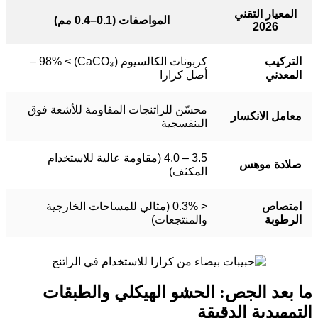
المعيار التقني
المواصفات (0.1–0.4 مم)
2026
التركيب
كربونات الكالسيوم (CaCO₃) > 98% –
المعدني
أصل كرارا
محسّن للراتنجات المقاومة للأشعة فوق
معامل الانكسار
البنفسجية
3.5 – 4.0 (مقاومة عالية للاستخدام
صلادة موهس
المكثف)
امتصاص
< 0.3% (مثالي للمساحات الخارجية
الرطوبة
والمنتجعات)
ما بعد الجص: الحشو الهيكلي والطبقات
التمهيدية الدقيقة